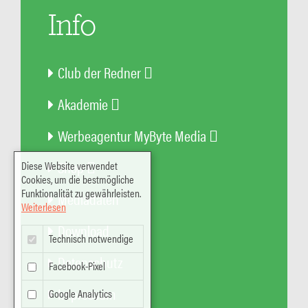
Info
Club der Redner
Akademie
Werbeagentur MyByte Media
Shop
Diese Website verwendet
Cookies, um die bestmögliche
Funktionalität zu gewährleisten.
Mediadaten
Weiterlesen
Download
Technisch notwendige
Datenschutz
Facebook-Pixel
Impressum
Google Analytics