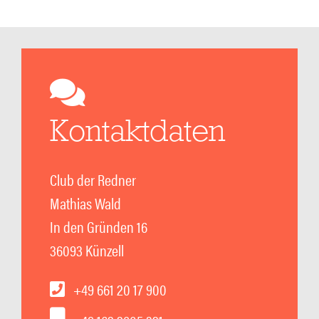
Kontaktdaten
Club der Redner
Mathias Wald
In den Gründen 16
36093 Künzell
+49 661 20 17 900