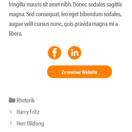
fringilla mauris sit amet nibh. Donec sodales sagittis
magna. Sed consequat, leo eget bibendum sodales,
augue velit cursus nunc, quis gravida magna mi a
libero.
Zu meiner Website
Kategorien
Rhetorik
Harry Fritz
Herr Bildung