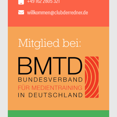
+49 162 2805 321
willkommen@clubderredner.de
Mitglied bei: