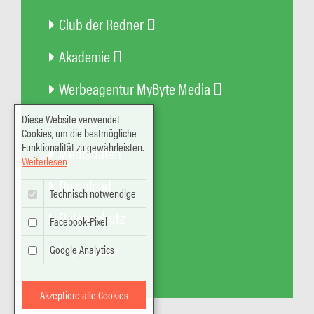
Club der Redner
Akademie
Werbeagentur MyByte Media
Shop
Diese Website verwendet
Cookies, um die bestmögliche
Funktionalität zu gewährleisten.
Mediadaten
Weiterlesen
Download
Technisch notwendige
Datenschutz
Facebook-Pixel
Impressum
Google Analytics
Akzeptiere alle Cookies