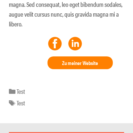
magna. Sed consequat, leo eget bibendum sodales,
augue velit cursus nunc, quis gravida magna mi a
libero.
Zu meiner Website
Kategorien
Test
Schlagwörter
Test