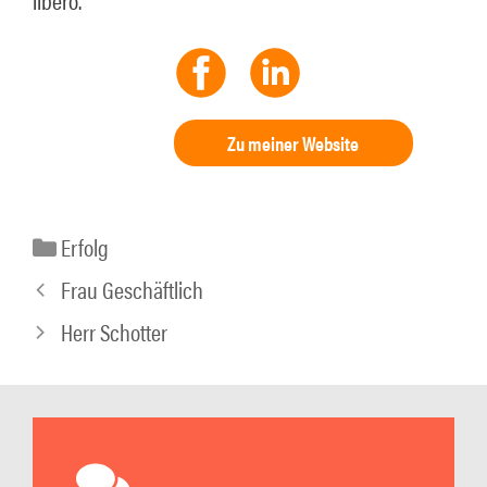
Zu meiner Website
Kategorien
Erfolg
Frau Geschäftlich
Herr Schotter