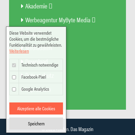
Akademie
Werbeagentur MyByte Media
Shop
Diese Website verwendet
Cookies, um die bestmögliche
Funktionalität zu gewährleisten.
Mediadaten
Weiterlesen
Download
Technisch notwendige
Datenschutz
Facebook-Pixel
Impressum
Google Analytics
Akzeptiere alle Cookies
Speichern
© 2026
•
reden. Das Magazin